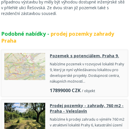
případnou výstavbu by měly být výhodou dostupné inženýrské sítě
v přilehlé ulici Řešovská. Ze dvou stran již pozemek také s
rezidenční zástavbou sousedí.
Podobné nabídky -
prodej pozemky zahrady
Praha
Pozemek s potenciálem, Praha 9.
Nabízíme pozemek v rozvojové lokalitě Prahy
9, který je nyní vyhledávanou lokalitou pro
developerské projekty. Dostupnost centra,
nákupních možností…
17899000
CZK
/ objekt
Prodej pozemky - zahrady, 760 m2 -
Praha - Veleslavín
Nabízíme k prodeji zahradu o výměře 760 m2
v atraktivní lokalitě Prahy 6, katastrální území