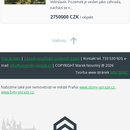
Veleslavín. Pozemek je veden jako zahrada,
nachází se v…
2750000
CZK
/ objekt
Nahoru
Tisk stránky
|
Zásady používání osobních údajů
|
Kontakt tel. 733 530 920, e-
mail:
info@pozemky-vpraze.cz
| COPYRIGHT Marek Novotný @ 2026
Tvorba www stránek
WINTERNET
Nabízíme také jiné nemovitosti ve městě Praha:
www.domy-vpraze.cz
,
www.byty-vpraze.cz
,