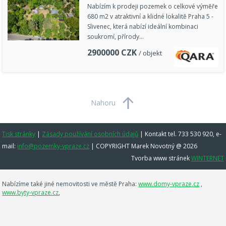
Nabízím k prodeji pozemek o celkové výměře
680 m2 v atraktivní a klidné lokalitě Praha 5 -
Slivenec, která nabízí ideální kombinaci
soukromí, přírody…
2900000
CZK
/ objekt
Nahoru
Tisk stránky
|
Zásady používání osobních údajů
|
Kontakt tel. 733 530 920, e-
mail:
info@pozemky-vpraze.cz
| COPYRIGHT Marek Novotný @ 2026
Tvorba www stránek
WINTERNET
Nabízíme také jiné nemovitosti ve městě Praha:
www.domy-vpraze.cz
,
www.byty-vpraze.cz
,