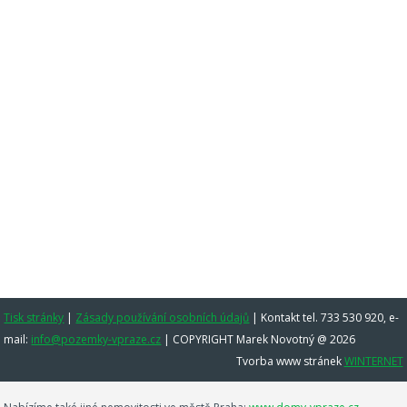
Tisk stránky
|
Zásady používání osobních údajů
|
Kontakt tel. 733 530 920, e-
mail:
info@pozemky-vpraze.cz
| COPYRIGHT Marek Novotný @ 2026
Tvorba www stránek
WINTERNET